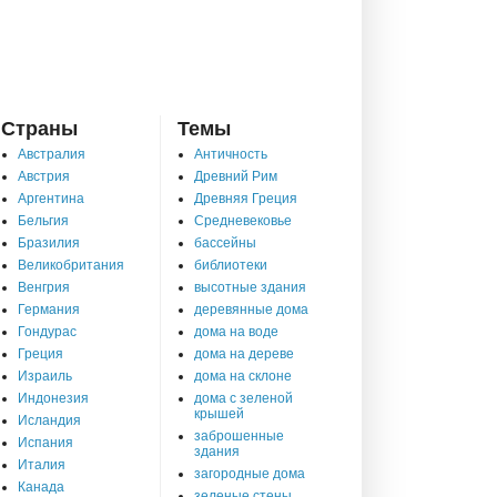
Страны
Темы
Австралия
Античность
Австрия
Древний Рим
Аргентина
Древняя Греция
Бельгия
Средневековье
Бразилия
бассейны
Великобритания
библиотеки
Венгрия
высотные здания
Германия
деревянные дома
Гондурас
дома на воде
Греция
дома на дереве
Израиль
дома на склоне
Индонезия
дома с зеленой
крышей
Исландия
заброшенные
Испания
здания
Италия
загородные дома
Канада
зеленые стены