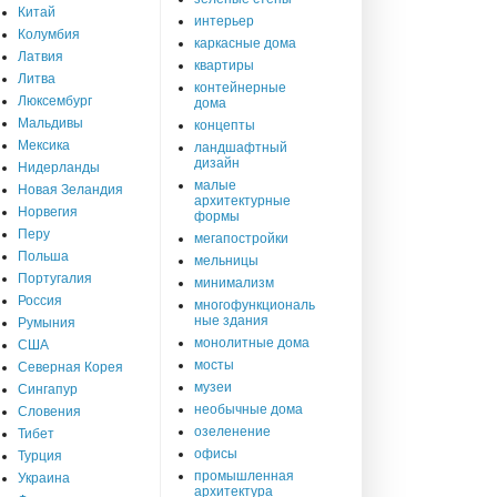
Китай
интерьер
Колумбия
каркасные дома
Латвия
квартиры
Литва
контейнерные
Люксембург
дома
Мальдивы
концепты
Мексика
ландшафтный
дизайн
Нидерланды
малые
Новая Зеландия
архитектурные
Норвегия
формы
Перу
мегапостройки
Польша
мельницы
Португалия
минимализм
Россия
многофункциональ
ные здания
Румыния
монолитные дома
США
мосты
Северная Корея
музеи
Сингапур
необычные дома
Словения
озеленение
Тибет
офисы
Турция
промышленная
Украина
архитектура