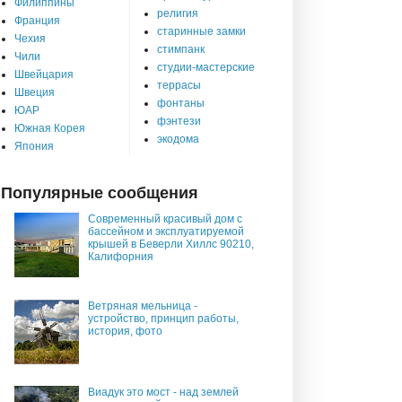
Филиппины
религия
Франция
старинные замки
Чехия
стимпанк
Чили
студии-мастерские
Швейцария
террасы
Швеция
фонтаны
ЮАР
фэнтези
Южная Корея
экодома
Япония
Популярные сообщения
Современный красивый дом с
бассейном и эксплуатируемой
крышей в Беверли Хиллс 90210,
Калифорния
Ветряная мельница -
устройство, принцип работы,
история, фото
Виадук это мост - над землей