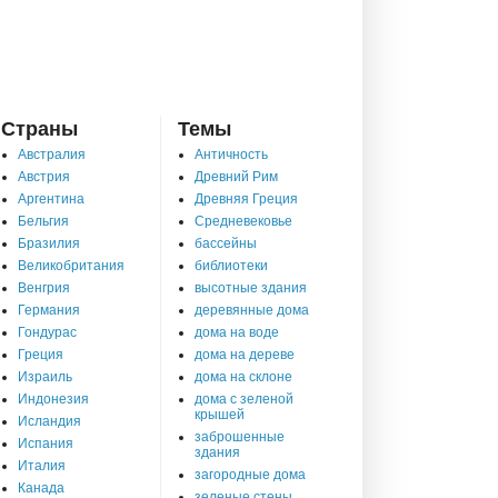
Страны
Темы
Австралия
Античность
Австрия
Древний Рим
Аргентина
Древняя Греция
Бельгия
Средневековье
Бразилия
бассейны
Великобритания
библиотеки
Венгрия
высотные здания
Германия
деревянные дома
Гондурас
дома на воде
Греция
дома на дереве
Израиль
дома на склоне
Индонезия
дома с зеленой
крышей
Исландия
заброшенные
Испания
здания
Италия
загородные дома
Канада
зеленые стены