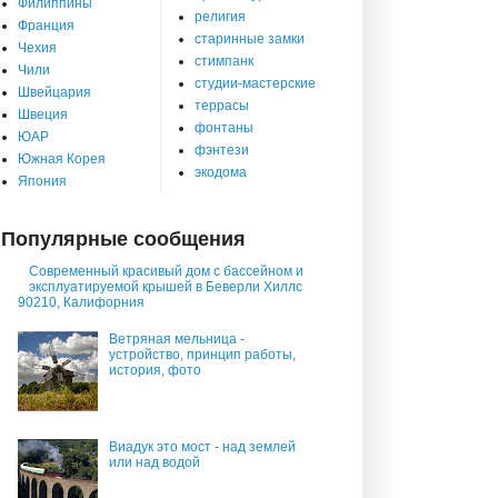
Филиппины
религия
Франция
старинные замки
Чехия
стимпанк
Чили
студии-мастерские
Швейцария
террасы
Швеция
фонтаны
ЮАР
фэнтези
Южная Корея
экодома
Япония
Популярные сообщения
Современный красивый дом с бассейном и
эксплуатируемой крышей в Беверли Хиллс
90210, Калифорния
Ветряная мельница -
устройство, принцип работы,
история, фото
Виадук это мост - над землей
или над водой