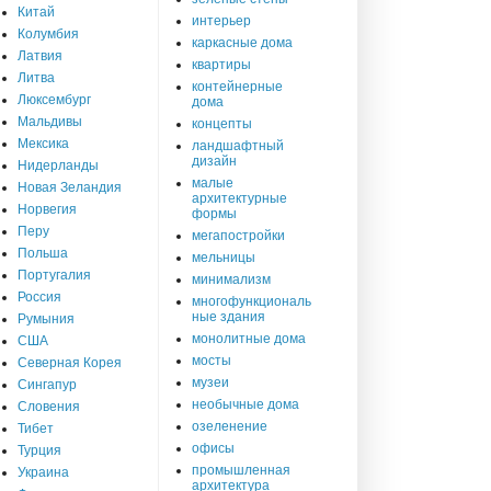
Китай
интерьер
Колумбия
каркасные дома
Латвия
квартиры
Литва
контейнерные
Люксембург
дома
Мальдивы
концепты
Мексика
ландшафтный
дизайн
Нидерланды
малые
Новая Зеландия
архитектурные
Норвегия
формы
Перу
мегапостройки
Польша
мельницы
Португалия
минимализм
Россия
многофункциональ
ные здания
Румыния
монолитные дома
США
мосты
Северная Корея
музеи
Сингапур
необычные дома
Словения
озеленение
Тибет
офисы
Турция
промышленная
Украина
архитектура