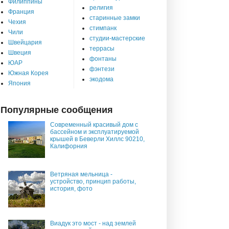
Филиппины
религия
Франция
старинные замки
Чехия
стимпанк
Чили
студии-мастерские
Швейцария
террасы
Швеция
фонтаны
ЮАР
фэнтези
Южная Корея
экодома
Япония
Популярные сообщения
Современный красивый дом с
бассейном и эксплуатируемой
крышей в Беверли Хиллс 90210,
Калифорния
Ветряная мельница -
устройство, принцип работы,
история, фото
Виадук это мост - над землей