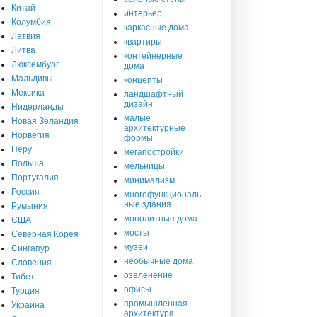
Китай
интерьер
Колумбия
каркасные дома
Латвия
квартиры
Литва
контейнерные
Люксембург
дома
Мальдивы
концепты
Мексика
ландшафтный
дизайн
Нидерланды
малые
Новая Зеландия
архитектурные
Норвегия
формы
Перу
мегапостройки
Польша
мельницы
Португалия
минимализм
Россия
многофункциональ
ные здания
Румыния
монолитные дома
США
мосты
Северная Корея
музеи
Сингапур
необычные дома
Словения
озеленение
Тибет
офисы
Турция
промышленная
Украина
архитектура