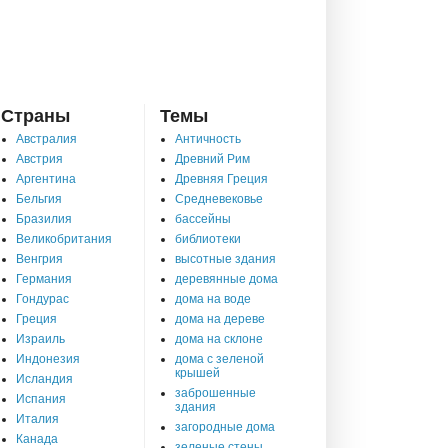
Страны
Темы
Австралия
Античность
Австрия
Древний Рим
Аргентина
Древняя Греция
Бельгия
Средневековье
Бразилия
бассейны
Великобритания
библиотеки
Венгрия
высотные здания
Германия
деревянные дома
Гондурас
дома на воде
Греция
дома на дереве
Израиль
дома на склоне
Индонезия
дома с зеленой
крышей
Исландия
заброшенные
Испания
здания
Италия
загородные дома
Канада
зеленые стены